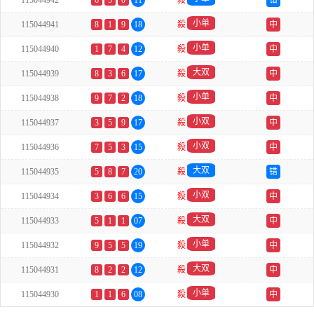
115044942
6
5
0
11
殺
错
小单
115044941
8
1
9
18
殺
中
小单
115044940
1
7
4
12
殺
中
大双
115044939
8
3
6
17
殺
中
小单
115044938
9
7
2
18
殺
中
小双
115044937
3
5
9
17
殺
中
小双
115044936
7
5
3
15
殺
中
大双
115044935
5
8
7
20
殺
错
小双
115044934
3
6
6
15
殺
中
大双
115044933
5
1
1
07
殺
中
小单
115044932
9
5
5
19
殺
中
大双
115044931
8
2
2
12
殺
中
小单
115044930
1
1
6
08
殺
中