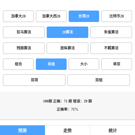
加拿大28
加拿大西28
台湾28
比特币28
狂马算法
28算法
朱雀算法
残狼算法
放纵算法
不羁算法
组合
杀组
大小
单双
双项
双组
100期 正确：71 期 错误：29 期
正确率：71%
预测
走势
统计