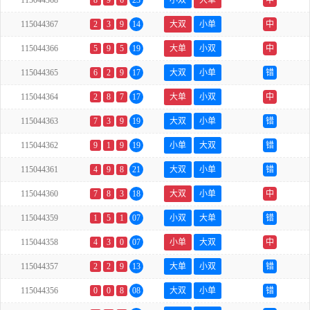
115044368
8
9
6
23
小双
大单
中
115044367
2
3
9
14
大双
小单
中
115044366
5
9
5
19
大单
小双
中
115044365
6
2
9
17
大双
小单
错
115044364
2
8
7
17
大单
小双
中
115044363
7
3
9
19
大双
小单
错
115044362
9
1
9
19
小单
大双
错
115044361
4
9
8
21
大双
小单
错
115044360
7
8
3
18
大双
小单
中
115044359
1
5
1
07
小双
大单
错
115044358
4
3
0
07
小单
大双
中
115044357
2
2
9
13
大单
小双
错
115044356
0
0
8
08
大双
小单
错