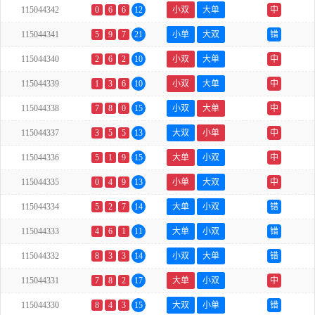
115044342
0
6
6
12
小双
大单
中
115044341
5
9
7
21
小单
大双
错
115044340
2
6
2
10
小双
大单
中
115044339
1
3
6
10
小双
大单
中
115044338
7
8
0
15
小双
大单
中
115044337
3
5
5
13
大双
小单
中
115044336
5
1
9
15
大单
小双
中
115044335
0
4
9
13
小单
大双
中
115044334
5
2
7
14
大单
小双
错
115044333
4
6
1
11
大单
小双
错
115044332
8
3
3
14
小双
大单
错
115044331
7
8
2
17
大单
小双
中
115044330
8
4
3
15
大双
小单
错