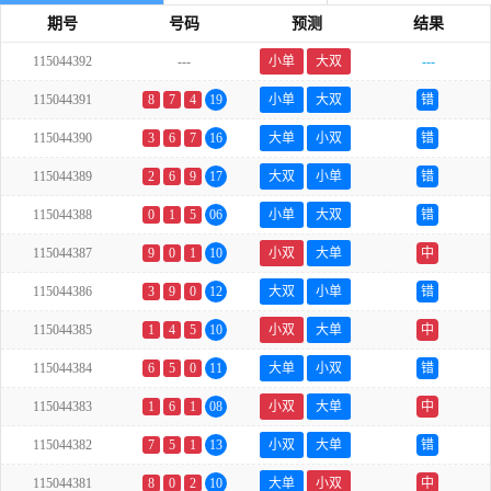
期号
号码
预测
结果
115044392
---
小单
大双
---
115044391
8
7
4
19
小单
大双
错
115044390
3
6
7
16
大单
小双
错
115044389
2
6
9
17
大双
小单
错
115044388
0
1
5
06
小单
大双
错
115044387
9
0
1
10
小双
大单
中
115044386
3
9
0
12
大双
小单
错
115044385
1
4
5
10
小双
大单
中
115044384
6
5
0
11
大单
小双
错
115044383
1
6
1
08
小双
大单
中
115044382
7
5
1
13
小双
大单
错
115044381
8
0
2
10
大单
小双
中