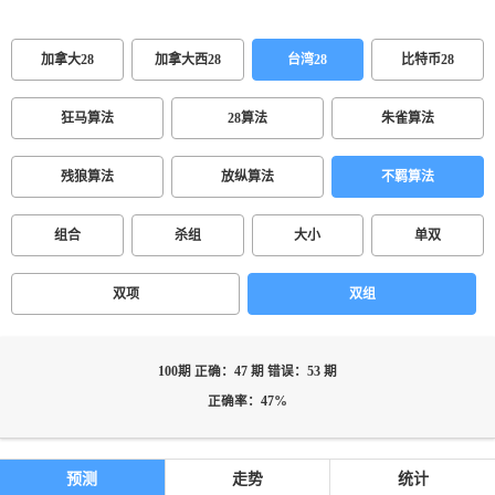
加拿大28
加拿大西28
台湾28
比特币28
狂马算法
28算法
朱雀算法
残狼算法
放纵算法
不羁算法
组合
杀组
大小
单双
双项
双组
100期 正确：47 期 错误：53 期
正确率：47%
预测
走势
统计