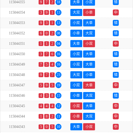
115044355
9
7
2
18
大单
小双
错
115044354
3
9
1
13
大双
小单
中
115044353
9
3
1
13
小双
大单
错
115044352
6
0
2
08
小单
大双
错
115044351
1
1
2
04
大单
小双
中
115044350
3
7
6
16
小双
大单
错
115044349
7
5
4
16
小双
大单
错
115044348
9
7
7
23
大双
小单
错
115044347
5
9
5
19
小双
大单
中
115044346
4
3
8
15
小单
大双
错
115044345
4
4
4
12
小双
大单
中
115044344
1
8
2
11
小单
大双
中
115044343
5
0
5
10
大单
小双
中