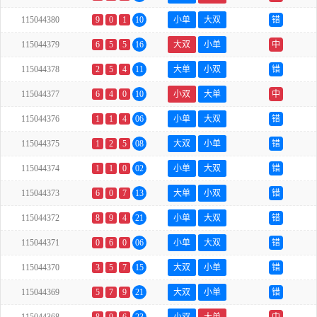
115044380
9
0
1
10
小单
大双
错
115044379
6
5
5
16
大双
小单
中
115044378
2
5
4
11
大单
小双
错
115044377
6
4
0
10
小双
大单
中
115044376
1
1
4
06
小单
大双
错
115044375
1
2
5
08
大双
小单
错
115044374
1
1
0
02
小单
大双
错
115044373
6
0
7
13
大单
小双
错
115044372
8
9
4
21
小单
大双
错
115044371
0
6
0
06
小单
大双
错
115044370
3
5
7
15
大双
小单
错
115044369
5
7
9
21
大双
小单
错