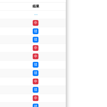
结果
---
中
错
错
中
中
错
错
中
错
中
错