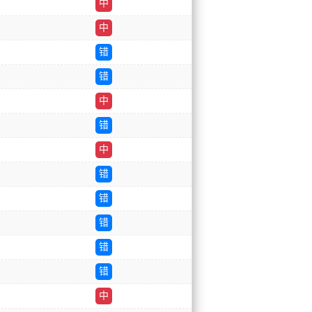
中
中
错
错
中
错
中
错
错
错
错
错
中