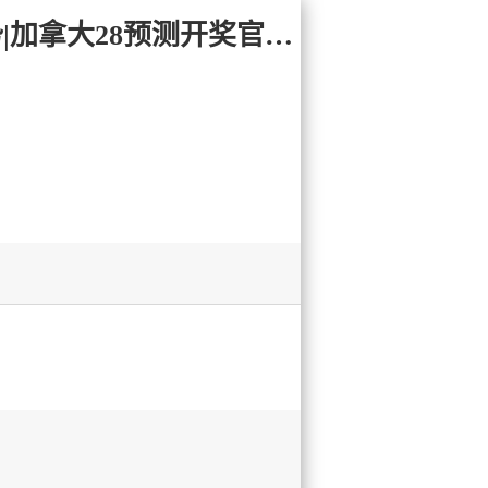
永久地址:28yc.Com 加拿大28-PC加拿大-加拿大pc预测结果走势|加拿大28预测开奖官网咪牌|加拿大预测28在线预测官网_专注研究!