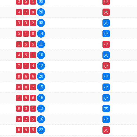
09
小
3
5
1
20
大
4
7
9
08
大
3
3
2
14
小
5
1
8
11
小
1
5
5
10
大
4
5
1
12
小
7
1
4
20
小
8
6
6
15
小
0
8
7
16
小
1
9
6
13
大
9
3
1
16
小
9
2
5
22
大
8
9
5