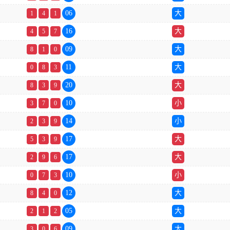
06
大
1
4
1
16
大
4
5
7
09
大
8
1
0
11
大
0
8
3
20
大
8
3
9
10
小
3
7
0
14
小
2
3
9
17
大
5
3
9
17
大
2
9
6
10
小
0
7
3
12
大
8
4
0
05
大
2
1
2
09
大
3
0
6