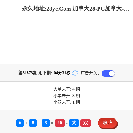
永久地址:28yc.Com 加拿大28-PC加拿大-加拿大pc预测结果走势|加拿大28预测开奖官网咪牌|加拿大预测28在线预测官网_专注研究!
第
61873
期 距下期:
04
分
31
秒
广告开关：
大单
未开:
4
期
小单
未开:
3
期
小双
未开:
1
期
6
8
6
20
大
双
咪牌
+
+
=
-