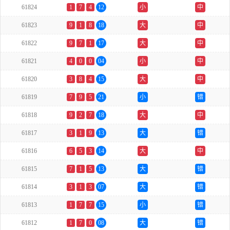
61824
1
7
4
12
小
中
61823
9
1
8
18
大
中
61822
9
7
1
17
大
中
61821
4
0
0
04
小
中
61820
3
8
4
15
大
中
61819
7
9
5
21
小
错
61818
9
2
7
18
大
中
61817
3
1
9
13
大
错
61816
6
5
3
14
大
中
61815
7
1
5
13
大
错
61814
3
1
3
07
大
错
61813
1
7
7
15
小
错
61812
1
7
0
08
大
错