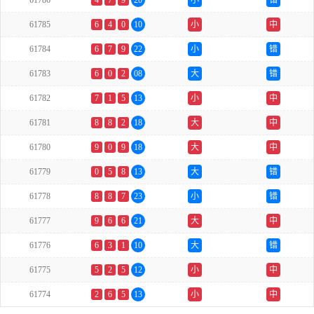
61786
4
7
9
20
小
错
61785
6
4
0
10
小
中
61784
6
7
9
22
小
错
61783
6
0
2
08
大
错
61782
7
1
5
13
小
中
61781
8
8
2
18
大
中
61780
9
0
9
18
大
中
61779
0
5
8
13
大
错
61778
8
8
7
23
小
错
61777
9
6
6
21
大
中
61776
6
3
1
10
大
错
61775
5
2
5
12
小
中
61774
2
6
5
13
小
中